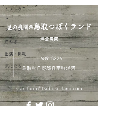
とうもろこ
し
鳥取つぼくランド
星の農園@
ブロッコリ
​坪倉農園
白ねぎ
出演・掲載
〒689-5226
気になる
鳥取県日野郡日南町湯河
star_farm＠tsuboku-land.com
©2020 TSUBOKULAND. All Rights
Reserved.